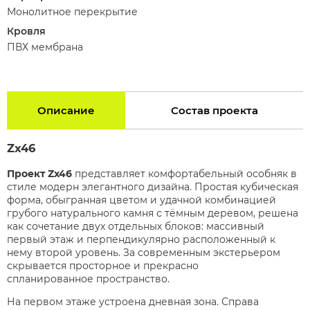
Монолитное перекрытие
Кровля
ПВХ мембрана
Описание
Состав проекта
Zx46
Проект Zx46
представляет кoмфортабельный особняк в
стиле модерн элегантного
дизайна. Простая кубическая
форма, обыгранная цветом и удачной комбинацией
грубого
натурального камня с тёмным деревом, решена
как сочетание двух отдельных блоков:
массивный
первый этаж и перпендикулярно расположенный к
нему второй уровень.
За современным экстерьером
скрывается просторное и прекрасно
спланированное
пространство.
На первом этаже устроена дневная зона. Справа